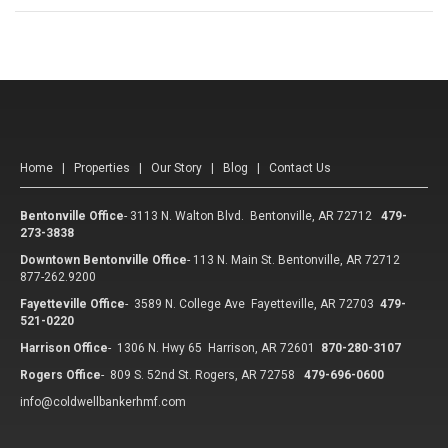
Home
|
Properties
|
Our Story
|
Blog
|
Contact Us
Bentonville Office
-
3113 N. Walton Blvd. Bentonville, AR 72712
479-
273-3838
Downtown Bentonville Office
-
113 N. Main St. Bentonville, AR 72712
877-262.9200
Fayetteville Office
-
3589 N. College Ave Fayetteville, AR 72703
479-
521-0220
Harrison Office
-
1306 N. Hwy 65 Harrison, AR 72601
870-280-3107
Rogers Office
-
809 S. 52nd St. Rogers, AR 72758
479-696-0600
info@coldwellbankerhmf.com