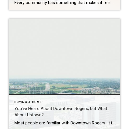
Every community has something that makes it feel like home. For Springdale, Arkansas, it’s the people, the culture, and the strong sense of connection that continues to bring residents together. As one of the largest cities in Northwest Arkansas, Springdale offers a unique blend of history, diversity, outdoor spaces, local businesses, and opportunities for growth. […]
BUYING A HOME
You’ve Heard About Downtown Rogers, but What
About Uptown?
Most people are familiar with Downtown Rogers. It is known for its historic charm, local shops, and growing restaurant scene that continues to bring energy back into the city’s original core. But just a few miles away, a very different kind of destination has been taking shape. Uptown Rogers has grown over the last 15 […]